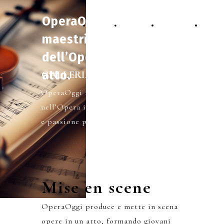
OperaOggi …
HOME
SERVIZI
GALLERIA
CONTA
maestri
dell’Opera in un
atto.
GALLERIA PROGETTI
OperaOggi forma giovani artisti
nell’Opera in un atto, unendo tecnica
e passione per il canto lirico.
Mise en scene
OperaOggi produce e mette in scena
opere in un atto, formando giovani